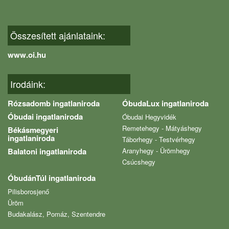
Összesített ajánlataink:
www.oi.hu
Irodáink:
Rózsadomb ingatlaniroda
ÓbudaLux ingatlaniroda
Óbudai ingatlaniroda
Óbudai Hegyvidék
Remetehegy - Mátyáshegy
Békásmegyeri
ingatlaniroda
Táborhegy - Testvérhegy
Balatoni ingatlaniroda
Aranyhegy - Ürömhegy
Csúcshegy
ÓbudánTúl ingatlaniroda
Pilisborosjenő
Üröm
Budakalász, Pomáz, Szentendre