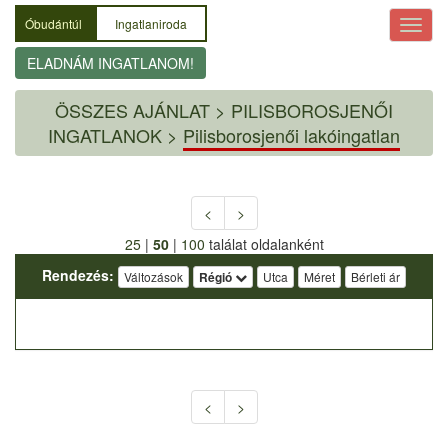
Óbudántúl
Ingatlaniroda
ELADNÁM INGATLANOM!
ÖSSZES AJÁNLAT
>
PILISBOROSJENŐI
INGATLANOK >
Pilisborosjenői lakóingatlan
<
>
25
|
50
|
100
találat oldalanként
Rendezés:
Változások
Régió
Utca
Méret
Bérleti ár
<
>