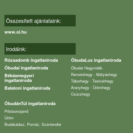
Összesített ajánlataink:
www.oi.hu
Irodáink:
Rózsadomb ingatlaniroda
ÓbudaLux ingatlaniroda
Óbudai ingatlaniroda
Óbudai Hegyvidék
Remetehegy - Mátyáshegy
Békásmegyeri
ingatlaniroda
Táborhegy - Testvérhegy
Balatoni ingatlaniroda
Aranyhegy - Ürömhegy
Csúcshegy
ÓbudánTúl ingatlaniroda
Pilisborosjenő
Üröm
Budakalász, Pomáz, Szentendre