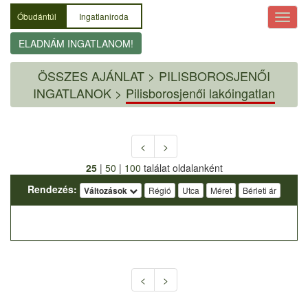
Óbudántúl
Ingatlaniroda
ELADNÁM INGATLANOM!
ÖSSZES AJÁNLAT
>
PILISBOROSJENŐI
INGATLANOK >
Pilisborosjenői lakóingatlan
<
>
25
|
50
|
100
találat oldalanként
Rendezés:
Változások
Régió
Utca
Méret
Bérleti ár
<
>