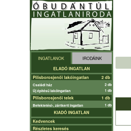
INGATLANOK
IRODÁINK
ELADÓ INGATLAN
Pilisborosjenői lakóingatlan
2 db
2 db
Családi ház
1 db
Új építésű lakóingatlan
Pilisborosjenői telek
1 db
1 db
Befektetési-, zártkerti ingatlan
KIADÓ INGATLAN
Kedvencek
Részletes keresés