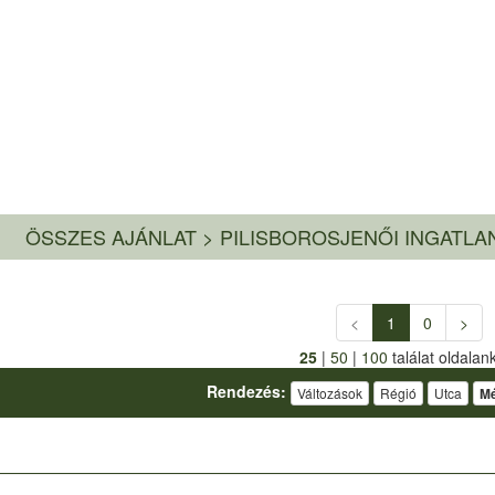
ÖSSZES AJÁNLAT
>
PILISBOROSJENŐI INGATLA
<
1
0
>
25
|
50
|
100
találat oldalan
Rendezés:
Változások
Régió
Utca
Mé