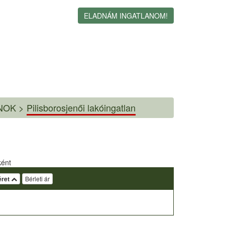
ELADNÁM INGATLANOM!
NOK >
Pilisborosjenői lakóingatlan
ként
ret
Bérleti ár