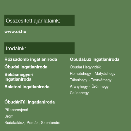
Összesített ajánlataink:
www.oi.hu
Irodáink:
Rózsadomb ingatlaniroda
ÓbudaLux ingatlaniroda
Óbudai ingatlaniroda
Óbudai Hegyvidék
Remetehegy - Mátyáshegy
Békásmegyeri
ingatlaniroda
Táborhegy - Testvérhegy
Balatoni ingatlaniroda
Aranyhegy - Ürömhegy
Csúcshegy
ÓbudánTúl ingatlaniroda
Pilisborosjenő
Üröm
Budakalász, Pomáz, Szentendre