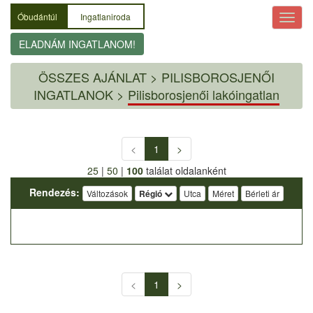
Óbudántúl
Ingatlaniroda
ELADNÁM INGATLANOM!
ÖSSZES AJÁNLAT
>
PILISBOROSJENŐI
INGATLANOK >
Pilisborosjenői lakóingatlan
<
1
>
25
|
50
|
100
találat oldalanként
Rendezés:
Változások
Régió
Utca
Méret
Bérleti ár
<
1
>