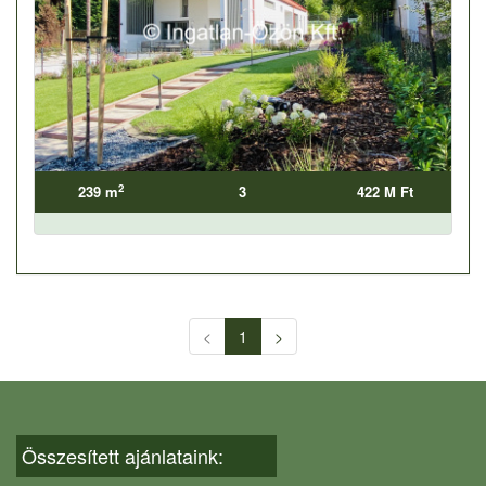
2
239 m
3
422 M Ft
<
1
>
Összesített ajánlataink: