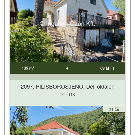
2
135 m
4
89 M Ft
2097, PILISBOROSJENŐ, Déli oldalon
T/11-11K
21