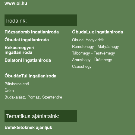
www.oi.hu
Irodáink:
Rózsadomb ingatlaniroda
ÓbudaLux ingatlaniroda
Óbudai ingatlaniroda
Óbudai Hegyvidék
Remetehegy - Mátyáshegy
Békásmegyeri
ingatlaniroda
Táborhegy - Testvérhegy
Balatoni ingatlaniroda
Aranyhegy - Ürömhegy
Csúcshegy
ÓbudánTúl ingatlaniroda
Pilisborosjenő
Üröm
Budakalász, Pomáz, Szentendre
Tematikus ajánlataink:
Befektetőknek ajánljuk