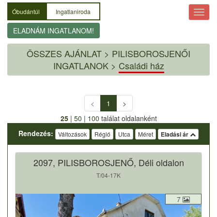
Óbudántúl
Ingatlaniroda
ELADNÁM INGATLANOM!
ÖSSZES AJÁNLAT
>
PILISBOROSJENŐI
INGATLANOK >
Családi ház
<
1
>
25
|
50
|
100
találat oldalanként
Rendezés:
Változások
Régió
Utca
Méret
Eladási ár
2097, PILISBOROSJENŐ, Déli oldalon
T/04-17K
7