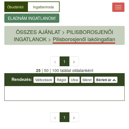
Óbudántúl
Ingatlaniroda
ELADNÁM INGATLANOM!
ÖSSZES AJÁNLAT
>
PILISBOROSJENŐI
INGATLANOK >
Pilisborosjenői lakóingatlan
<
1
>
25
|
50
|
100
találat oldalanként
Rendezés:
Változások
Régió
Utca
Méret
Bérleti ár
<
1
>