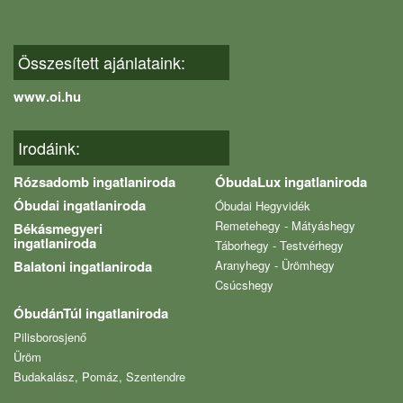
Összesített ajánlataink:
www.oi.hu
Irodáink:
Rózsadomb ingatlaniroda
ÓbudaLux ingatlaniroda
Óbudai ingatlaniroda
Óbudai Hegyvidék
Remetehegy - Mátyáshegy
Békásmegyeri
ingatlaniroda
Táborhegy - Testvérhegy
Balatoni ingatlaniroda
Aranyhegy - Ürömhegy
Csúcshegy
ÓbudánTúl ingatlaniroda
Pilisborosjenő
Üröm
Budakalász, Pomáz, Szentendre