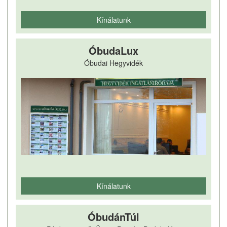
Kínálatunk
ÓbudaLux
Óbudai Hegyvidék
Kínálatunk
ÓbudánTúl