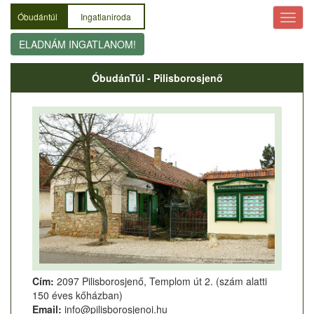
Óbudántúl
Ingatlaniroda
ELADNÁM INGATLANOM!
ÓbudánTúl - Pilisborosjenő
Cím:
2097 Pilisborosjenő, Templom út 2. (szám alatti
150 éves kőházban)
Email:
info@pilisborosjenoi.hu