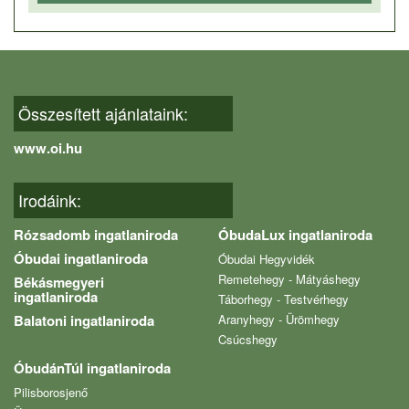
Összesített ajánlataink:
www.oi.hu
Irodáink:
Rózsadomb ingatlaniroda
ÓbudaLux ingatlaniroda
Óbudai ingatlaniroda
Óbudai Hegyvidék
Remetehegy - Mátyáshegy
Békásmegyeri
ingatlaniroda
Táborhegy - Testvérhegy
Balatoni ingatlaniroda
Aranyhegy - Ürömhegy
Csúcshegy
ÓbudánTúl ingatlaniroda
Pilisborosjenő