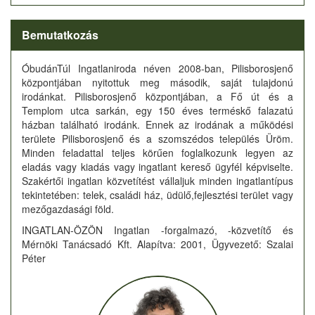
Bemutatkozás
ÓbudánTúl Ingatlaniroda néven 2008-ban, Pilisborosjenő
központjában nyitottuk meg második, saját tulajdonú
irodánkat. Pilisborosjenő központjában, a Fő út és a
Templom utca sarkán, egy 150 éves terméskő falazatú
házban található irodánk. Ennek az irodának a működési
területe Pilisborosjenő és a szomszédos település Üröm.
Minden feladattal teljes körűen foglalkozunk legyen az
eladás vagy kiadás vagy ingatlant kereső ügyfél képviselte.
Szakértői ingatlan közvetítést vállaljuk minden ingatlantípus
tekintetében: telek, családi ház, üdülő,fejlesztési terület vagy
mezőgazdasági föld.
INGATLAN-ÖZÖN Ingatlan -forgalmazó, -közvetítő és
Mérnöki Tanácsadó Kft. Alapítva: 2001, Ügyvezető: Szalai
Péter