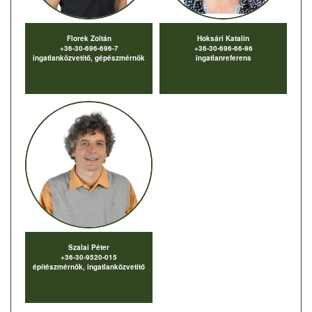
Florek Zoltán
Hoksári Katalin
+36-30-696-696-7
+36-30-696-66-96
ingatlanközvetítő, gépészmérnök
ingatlanreferens
Szalai Péter
+36-30-9520-015
építészmérnök, ingatlanközvetítő