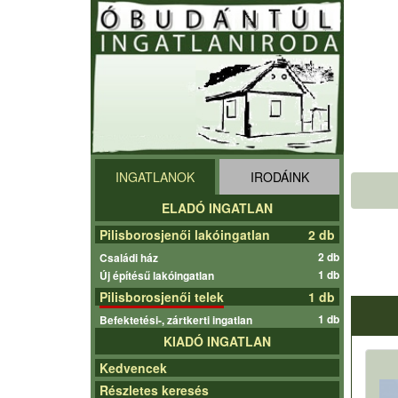
INGATLANOK
IRODÁINK
ELADÓ INGATLAN
Pilisborosjenői lakóingatlan
2 db
2 db
Családi ház
1 db
Új építésű lakóingatlan
Pilisborosjenői telek
1 db
1 db
Befektetési-, zártkerti ingatlan
KIADÓ INGATLAN
Kedvencek
Részletes keresés