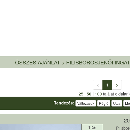
ÖSSZES AJÁNLAT
>
PILISBOROSJENŐI INGA
<
1
>
25
|
50
|
100
találat oldalan
Rendezés:
Változások
Régió
Utca
Mé
20
1
Pilisbo