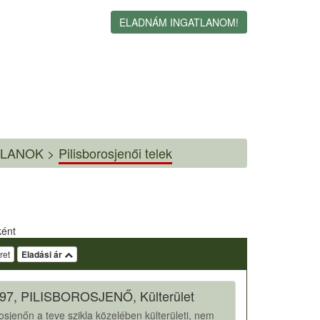
ELADNÁM INGATLANOM!
TLANOK >
Pilisborosjenői telek
ként
ret
Eladási ár
97, PILISBOROSJENŐ, Külterület
rosjenőn a teve szikla közelében külterületi, nem