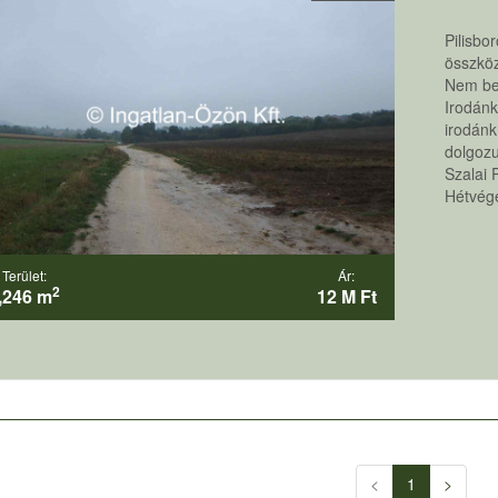
Pilisbor
összköz
Nem be
Irodánk
irodánk
dolgozu
Szalai 
Hétvégé
Terület:
Ár:
2
,246 m
12 M Ft
<
1
>