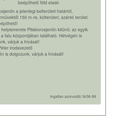
beépíthető föld eladó
osjenőn a jelenlegi belterületi határtól,
művektől 150 m-re, külterüleri, szántó terület.
építhető!
 helyismerete Pilisborosjenőn kitűnő; az egyik
 a falu központjában található. Hétvégén is
nk, várjuk a hívását!
Péter irodavezető
n is dolgozunk, várjuk a hívását!
Ingatlan azonosító: N/06-99