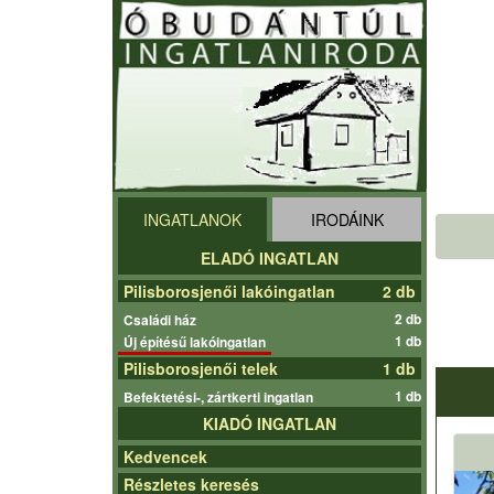
INGATLANOK
IRODÁINK
ELADÓ INGATLAN
Pilisborosjenői lakóingatlan
2 db
2 db
Családi ház
1 db
Új építésű lakóingatlan
Pilisborosjenői telek
1 db
1 db
Befektetési-, zártkerti ingatlan
KIADÓ INGATLAN
Kedvencek
Részletes keresés