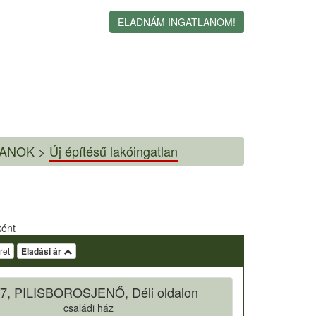
ELADNÁM INGATLANOM!
LANOK >
Új építésű lakóingatlan
ként
ret
Eladási ár
7, PILISBOROSJENŐ, Déli oldalon
családi ház