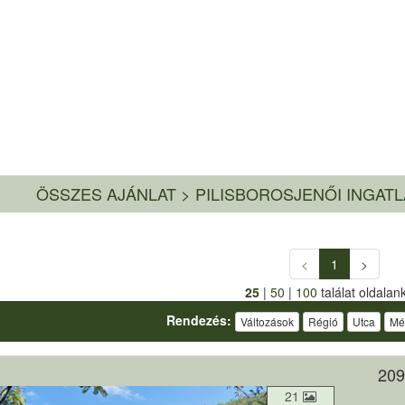
ÖSSZES AJÁNLAT
>
PILISBOROSJENŐI INGAT
<
1
>
25
|
50
|
100
találat oldalan
Rendezés:
Változások
Régió
Utca
Mé
209
21