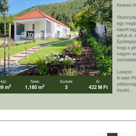
Kedves H
Viszonylag
egy megbí
kapott egy
adtuk el, 
Épületgép
hogy a gé
nagyon so
mentalitás
Lokáció:
A telek Pi
Ház:
Telek:
Szobák:
Ár:
pilisboros
2
2
39 m
1,180 m
3
422 M Ft
északi...